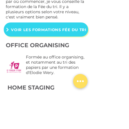
par où commencer, je vous conseille la
formation de la Fée du tri. Il y a
plusieurs options selon votre niveau,
c'est vraiment bien pensé.
VOIR LES FORMATIONS FÉE DU TRI
OFFICE ORGANISING
Formée au office organising,
et notamment au tri des
papiers par une formation
d'Elodie Wery.
HOME STAGING
Merci à Emma et Virginie du
centre de formation MMI
Déco pour tous les tips en
plus en home staging !